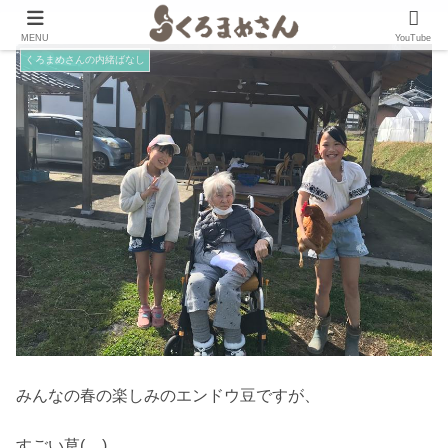
MENU
YouTube
くろまめさんの内緒ばなし
みんなの春の楽しみのエンドウ豆ですが、
すごい草(._.)