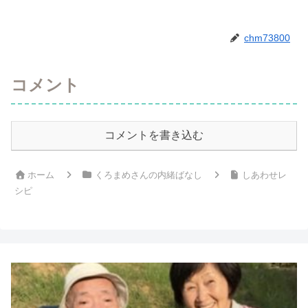
chm73800
コメント
コメントを書き込む
ホーム
くろまめさんの内緒ばなし
しあわせレ
シピ